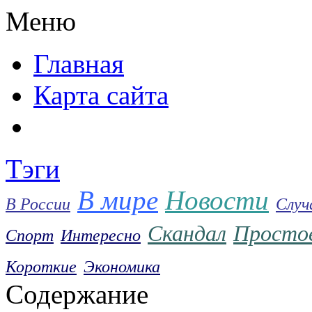
Меню
Главнaя
Карта caйта
Тэги
В мире
Новости
В России
Случ
Скандал
Просто
Спорт
Интересно
Короткие
Экономика
Содержание