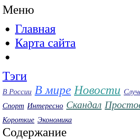
Меню
Главнaя
Карта caйта
Тэги
В мире
Новости
В России
Случ
Скандал
Просто
Спорт
Интересно
Короткие
Экономика
Содержание