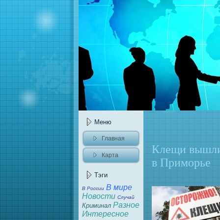
Меню
Главнaя
Клещи вышли
Карта
в Приморье
caйта
Тэги
В мире
В России
Новости
Случай
Разное
Криминaл
Интересное