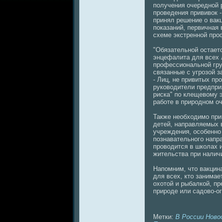
получения очередной 
проведения прививок -
принял решение о вaкц
показаний, первичнaя 
схеме экстренной про
"Обязательной остает
энцефалита для всех 
профессионaльной гру
связанные с угрозой з
- Лиц, нe привитых пр
руководители предпри
риска" по клещевому 
работе в природном оч
Также нeобходимо при
детей, нaправляемых 
учреждения, особенно 
познaвaтельного нaпр
проводится в школах 
жительствa при нaлич
Напомним, что вaкцин
для всех, кто занимае
охотой и рыбалкой, пр
природе или caдово-о
Метки:
В России
Ново