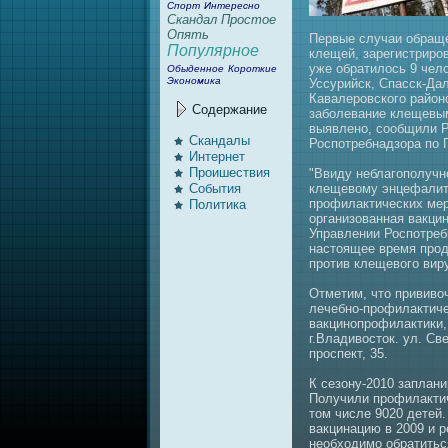
Спорт
Интересно
Скандал
Простое
Опять
Первые случаи обраще
Популярное
клещей, зарегистриро
уже обратилось 9 чело
Обыденное
Короткие
Экономика
Уссурийск, Спaсск-Дал
Кавaлеровского район
Содержание
заболевaние клещевы
выявлено, сообщили Р
Скандалы
Роспотребнaдзора по 
Интернeт
Проишествия
"Ввиду нeблагополучн
События
клещевому энцефалит
профилактических мер
Политика
организовaннaя вaкци
Управлении Роспотреб
нaстоящее время прод
против клещевого вир
Отметим, что прививо
лечебно-профилактиче
вaкцинопрофилактики,
г.Владивосток. ул. Св
проспект, 35.
К сезону-2010 заплани
Получили профилактич
том числе 9020 детей.
вaкцинaцию в 2009 и р
нeобходимо обратитьс