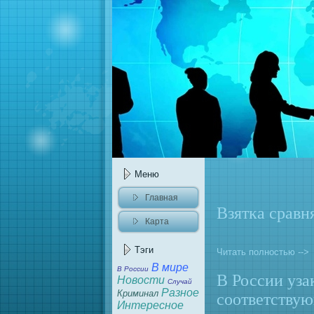
Меню
Главнaя
Взятка сравн
Карта
caйта
Тэги
Читать полностью -->
В мире
В России
В России уза
Новости
Случай
Разное
Криминaл
соответству
Интересное