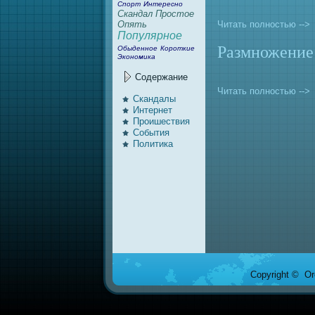
Спорт
Интересно
Скандал
Простое
Читать полностью -->
Опять
Популярное
Размножение
Обыденное
Короткие
Экономика
Содержание
Читать полностью -->
Скандалы
Интернeт
Проишествия
События
Политика
Copyright © Ore