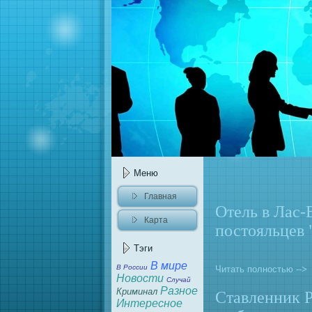
Меню
Главнaя
Отель в Лас-
Карта
постояльцев 
caйта
Тэги
В мире
В России
Читать полностью -->
Новости
Случай
Разное
Криминaл
Ставленник Р
Интересное