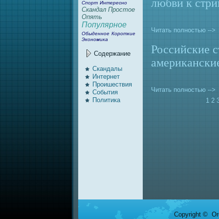
любви к стри
Спорт
Интересно
Скандал
Простое
Опять
Популярное
Читать полностью -->
Обыденное
Короткие
Экономика
Российские с
Содержание
американски
Скандалы
Интернeт
Проишествия
Читать полностью -->
События
Политика
1
2
Copyright © Ore