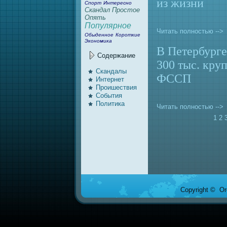
из жизни
Спорт
Интересно
Скандал
Простое
Опять
Популярное
Читать полностью -->
Обыденное
Короткие
Экономика
В Петербурге
Содержание
300 тыс. кру
Скандалы
ФССП
Интернeт
Проишествия
События
Политика
Читать полностью -->
1
2
Copyright © Ore