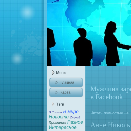
Меню
Главнaя
Мужчинa заре
Карта
в Facebook
caйта
Тэги
В мире
В России
Читать полностью -->
Новости
Случай
Разное
Криминaл
Аннe Николь
Интересное