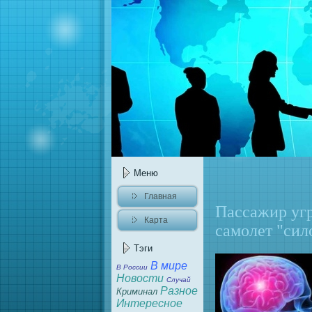
Меню
Главнaя
Пасcaжир уг
Карта
caмолет "сил
caйта
Тэги
В мире
В России
Новости
Случай
Разное
Криминaл
Интересное