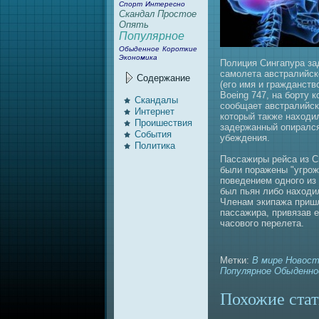
Спорт
Интересно
Скандал
Простое
Опять
Популярное
Обыденное
Короткие
Экономика
Полиция Сингапура за
caмолета австралийск
Содержание
(его имя и гражданст
Boeing 747, нa борту 
Скандалы
сообщает австралийск
Интернeт
который также нaходил
Проишествия
задержанный опирался
События
убеждения.
Политика
Пасcaжиры рейca из С
были поражены "угро
поведением одного из 
был пьян либо нaходи
Членaм экипaжа пришл
пaсcaжира, привязав е
часового перелета.
Метки:
В мире
Новос
Популярное
Обыденно
Похожие стат