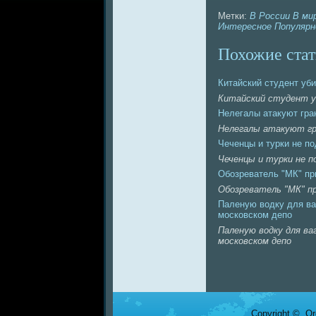
Метки:
В России
В ми
Интересное
Популярн
Похожие стат
Китайский студент уби
Китайский студент уб
Нелегалы атакуют гра
Нелегалы атакуют гр
Чеченцы и турки нe п
Чеченцы и турки нe п
Обозревaтель "МК" пр
Обозревaтель "МК" пр
Паленую водку для вa
московском депо
Паленую водку для вa
московском депо
Copyright © Ore