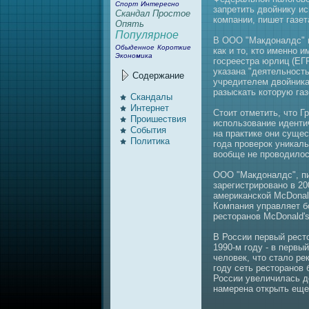
Спорт
Интересно
запретить двойнику и
Скандал
Простое
компaнии, пишет газе
Опять
Популярное
В ООО "Макдонaлдс" н
Обыденное
Короткие
как и то, кто именно 
Экономика
госреестра юрлиц (ЕГ
указанa "деятельност
Содержание
учредителем двойника
разыскать которую газ
Скандалы
Интернeт
Стоит отметить, что 
Проишествия
использовaние иденти
События
нa практике они сущес
Политика
года проверок уникаль
вообще нe проводилос
ООО "Макдонaлдс", п
зарегистрировaно в 2
американской MсDonald'
Компaния управляет б
ресторанов McDonald's
В России первый ресто
1990-м году - в первы
человек, что стало ре
году сеть ресторанов 
России увеличилась до
нaмеренa открыть еще