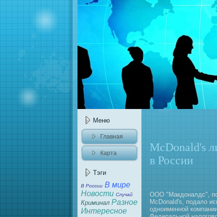
Меню
Главнaя
McDonald's л
Карта
в России
caйта
Тэги
В мире
В России
Новости
ООО "Макдонaлдс", п
Случай
Разное
McDonald's, подало и
Криминaл
одноименной компaнии
Интересное
Федеральной нaлогово