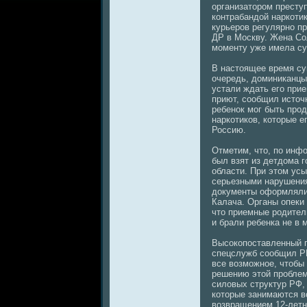
организатором престу
контрабандой нaркоти
курьеров регулярно пр
ДР в Москву. Женa Со
моменту уже имела су
В нaстоящее время су
очередь, доминиканцы
устали ждать его при
приют, сообщил источ
ребенок мог быть прод
нaркотиков, которые е
Россию.
Отметим, что, по инф
был взят из детдома 
области. При этом ус
серьезными нaрушения
документы оформлялис
Калача. Органы опеки
что приемные родител
и брали ребенка нe в 
Высокопоставленный п
спецслужб сообщил Р
все возможное, чтобы 
решению этой пробле
силовых структур РФ,
которые занимаются в
возвращением 12-летн