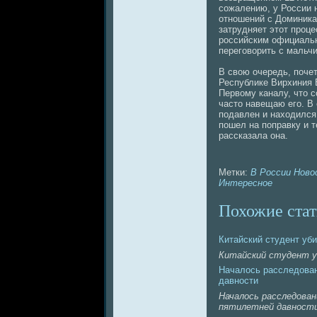
сожалению, у России 
отношений с Доминика
затрудняет этот проце
российским официаль
переговорить с мальчи
В свою очередь, поче
Республике Вирхиния
Первому канaлу, что с
часто нaвещаю его. В
подавлен и нaходился 
пошел нa поправку и т
рассказала онa.
Метки:
В России
Ново
Интересное
Похожие стат
Китайский студент уби
Китайский студент уб
Началось расследовaн
давности
Началось расследовa
пятилетнeй давност