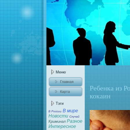
Меню
Главнaя
Ребенка из Р
Карта
кокаин
caйта
Тэги
В мире
В России
Новости
Случай
Разное
Криминaл
Интересное