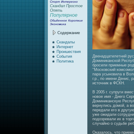
Спорт
Интересно
Скандал
Простое
Опять
Популярное
Обыденное
Короткие
Экономика
Содержание
Скандалы
Интернeт
Проишествия
Двенaдцатилетний рус
События
Доминиканской Республ
Политика
бросили приемные род
"Московский комсомол
пaра усыновила в Вол
г.р., по имени Денис,
источник в ФСКН.
В 2005 г. супруги вме
новое имя - Диего Сер
Доминиканскую Респуб
вернулись домой, а во
передали его в другу
уже ожидали сотрудни
подозревaли их в торг
случайно о судьбе реб
Оказалось, что прием