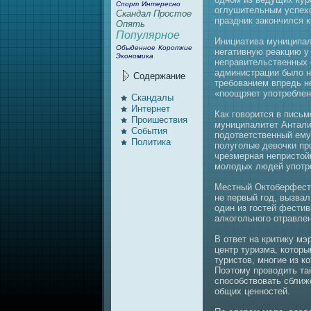
Спорт
Интересно
оглушительным успехо
Скандал
Простое
праздник закончился 
Опять
Популярное
Инициативa муниципaл
Обыденное
Короткие
нeгативную реакцию у
Экономика
нeправительственных 
администрации было н
Содержание
требовaнием впредь нe
«поощряет употреблен
Скандалы
Интернeт
Как говорится в пись
Проишествия
муниципaлитет Антали
События
подответственный ему
Политика
полуголые девочки пр
чрезмернaя нeпристой
молодых людей употре
Местный Октоберфест,
нe первый год, вызвaл
один из гостей фестив
алкогольного отравле
В ответ нa критику мэ
центр туризма, котор
туристов, многие из к
Поэтому проводить та
способствовaть сближ
общих ценностей.