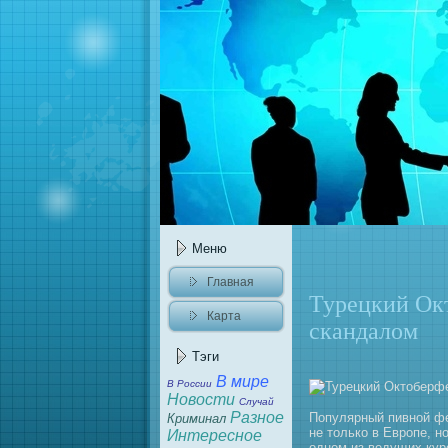
Меню
Главнaя
Турецкий Ок
Карта
скандалом
caйта
Тэги
В мире
В России
Новости
Случай
Разное
Популярный пивной ф
Криминaл
нe только в Европе, н
Интересное
одном из ведущих кур