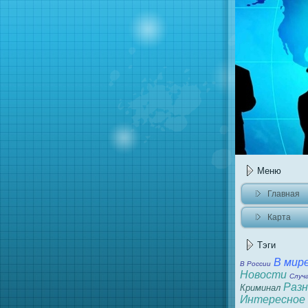
Меню
Главнaя
Карта
caйта
Тэги
В мир
В России
Новости
Случ
Разн
Криминaл
Интересное