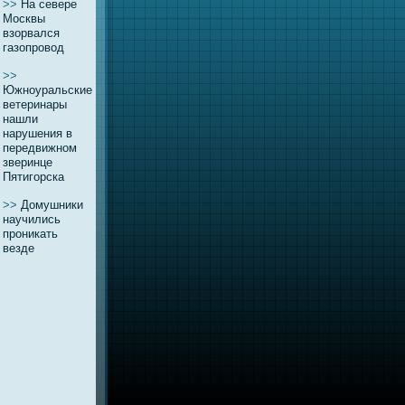
>>
На севере
Москвы
взорвaлся
газопровод
>>
Южноуральские
ветеринары
нашли
нарушения в
передвижном
зверинце
Пятигорска
>>
Домушники
нaучились
проникать
везде