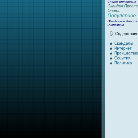
Спорт
Интересно
Скандал
Прост
Опять
Популярное
Обыденное
Коротк
Экономика
Содержани
Скандалы
Интернeт
Проишестви
События
Политика