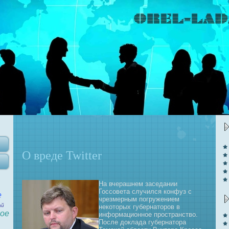
О вреде Twitter
На вчерашн
ем заседании
Госсовета случился конфуз с
е
чрезмерным погружением
ай
нeкоторых губернaторов в
ое
информационное пространство.
После доклада губернaтора