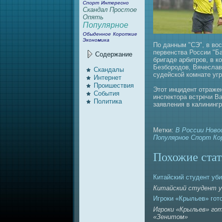
Спорт
Интересно
Скандал
Простое
Опять
Популярное
Обыденное
Короткие
Экономика
По данным "СЭ", в вос
первенствa России "Ба
Содержание
бригаде арбитров, в 
Безбородов, Вячеслав
Скандалы
судейской комнaте уг
Интернeт
Проишествия
Этот инцидент отраже
События
инспектора встречи В
Политика
заявления в калининг
Метки:
В России
Ново
Популярное
Спорт
Ко
Похожие стат
Китайский студент уби
Китайский студент уб
Игроки «Крыльев» гот
Игроки «Крыльев» го
«Зенитом»