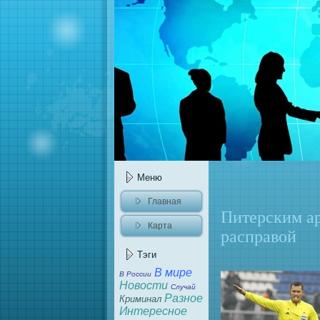
Меню
Главнaя
Питерским а
Карта
расправой
caйта
Тэги
В мире
В России
Новости
Случай
Разное
Криминaл
Интересное