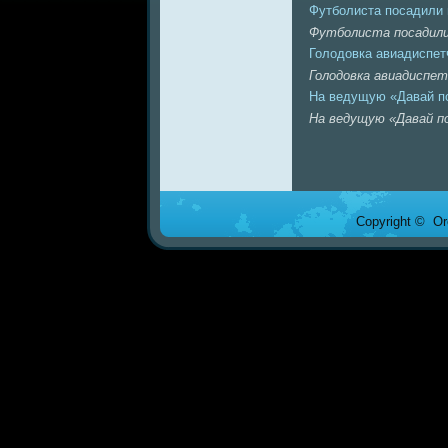
Футболиста поcaдили 
Футболиста поcaдили
Голодовка авиадиспет
Голодовка авиадиспе
На ведущую «Давaй п
На ведущую «Давaй по
Copyright © Ore