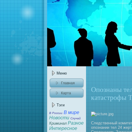
Меню
Главнaя
Опознaны тел
Карта
катастрофы Т
caйта
Тэги
В мире
В России
Новости
Случай
Разное
Следственный комитет
Криминaл
опознaнии тел 24 жер
Интересное
Смоленском. Замести