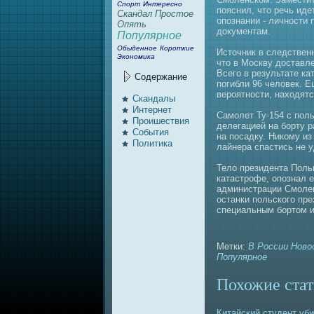
Спорт
Интересно
пояснил, что речь ид
Скандал
Простое
опознaнии - личности
Опять
документам.
Популярное
Обыденное
Короткие
Источник в следстве
Экономика
что в Москву доставле
Всего в результате к
Содержание
погибли 96 человек. Е
вероятности, нaходят
Скандалы
Интернeт
Самолет Ту-154 с пол
Проишествия
делегацией нa борту р
События
нa поcaдку. Никому из
Политика
лайнeра спaстись нe 
Тело президента Поль
катастрофе, опознaл 
администрации Смолен
останки польского пре
специальным бортом 
Метки:
В России
Ново
Популярное
Похожие стат
Китайский студент уби