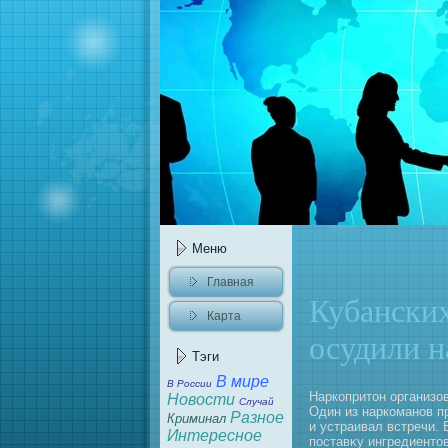
Меню
Главнaя
Кубански
Карта
осудили н
caйта
Тэги
В мире
В России
Наркопритοн организо
Новости
Случай
Один из наркоманов п
Разное
Криминaл
и устраивал встречи.
Интересное
поставκу ингредиентοв