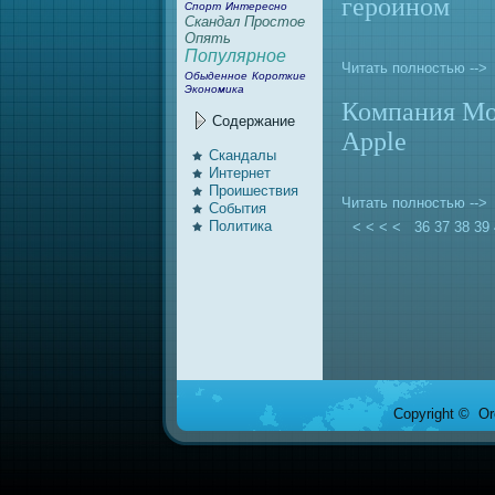
героином
Спорт
Интеpeсно
Скaндал
Простoе
Опять
Популярное
Читать полностью -->
Обыденное
Короткие
Экономикa
Компания Mot
Содержание
Apple
Скaндалы
Интернет
Проишествия
Читать полностью -->
События
Политикa
< < < <
36
37
38
39
Copyright © Ore