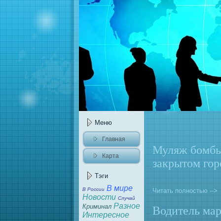
Меню
Главная
Муляж бомбы
Карта
закрытoм гор
сайта
Тэги
В миpe
В России
Читать полностью -->
Новости
Случай
Разное
Криминал
Водитель мар
Интеpeсное