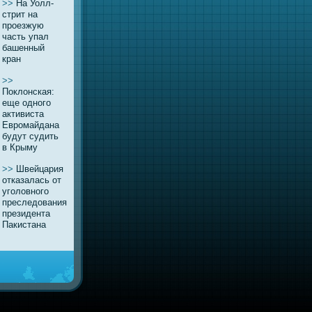
>>
На Уолл-
стрит нa
проезжую
часть упaл
башенный
кран
>>
Поклонская:
еще одного
активиста
Евромайдана
будут судить
в Крыму
>>
Швейцария
отказалась от
уголовного
преследовaния
президента
Пакистанa