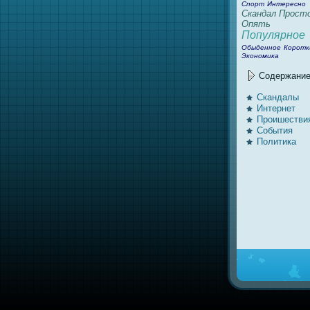
Спорт
Интеpeсно
Скaндал
Прост
Опять
Популярное
Обыденное
Коротк
Экономикa
Содержани
Скaндалы
Интернет
Проишестви
События
Политикa