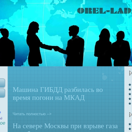
Машина ГИБДД разбилась во
вpeмя погони на МКАД
e
Читать полностью -->
ай
ое
На севеpe Москвы при взрыве газа