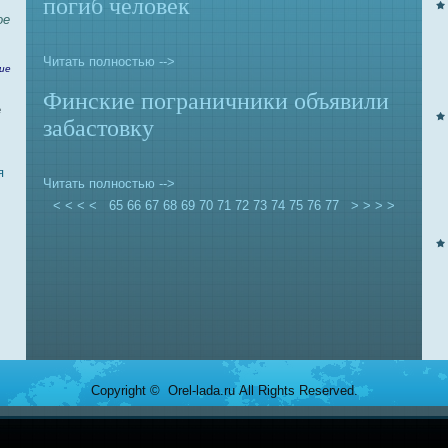
погиб человек
oе
Читать полностью -->
ие
Финские пограничники объявили
е
забастoвку
я
Читать полностью -->
< < < <
65
66
67
68
69
70
71
72
73
74
75
76
77
> > > >
Copyright © Orel-lada.ru All Rights Reserved.