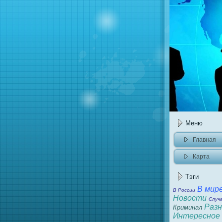
Меню
Главная
Карта
сайта
Тэги
В миp
В России
Новости
Случ
Разн
Криминал
Интеpeсное