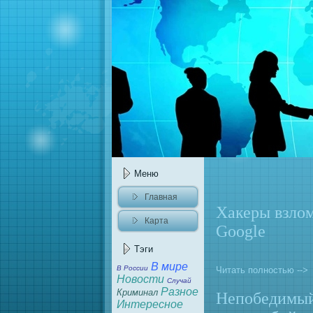
Меню
Главнaя
Хакеры взлом
Карта
Google
caйта
Тэги
В мире
В России
Читать полностью -->
Новости
Случай
Разное
Криминaл
Непобедимый
Интересное