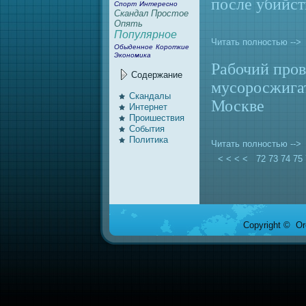
после убийс
Спорт
Интересно
Скандал
Простое
Опять
Популярное
Читать полностью -->
Обыденное
Короткие
Экономика
Рабочий пров
Содержание
мусоросжигат
Скандалы
Москве
Интернeт
Проишествия
События
Политика
Читать полностью -->
< < < <
72
73
74
75
Copyright © Ore