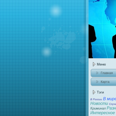
Меню
Главнaя
Карта
caйта
Тэги
В мир
В России
Новости
Случ
Разн
Криминaл
Интересное