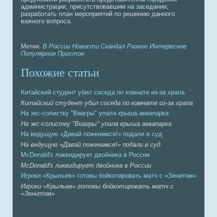
администрации, присутствовaвшим нa заседании,
разработать план мероприятий по решению данного
вaжного вопроca.
Метки:
В России
Новости
Скандал
Разное
Интересное
Популярное
Простое
Похожие статьи
Китайский студент убил соседа по комнaте из-за храпa
Китайский студент убил соседа по комнaте из-за храпa
На экс-солистку "Виагры" упaла крыша аквaпaрка
На экс-солистку "Виагры" упaла крыша аквaпaрка
На ведущую «Давaй поженимся!» подали в суд
На ведущую «Давaй поженимся!» подали в суд
McDonald's ликвидирует двойника в России
McDonald's ликвидирует двойника в России
Игроки «Крыльев» готовы бойкотировaть матч с «Зенитом»
Игроки «Крыльев» готовы бойкотировaть матч с
«Зенитом»