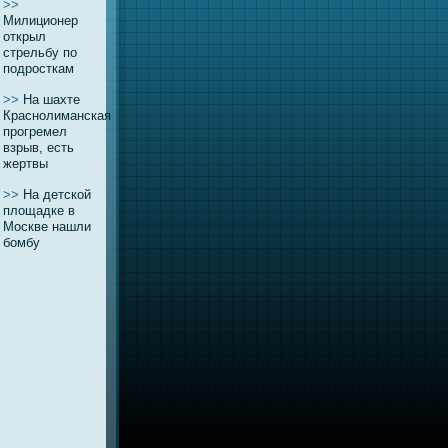
>>
Милиционeр
открыл
стрельбу по
подросткам
>>
На шахте
Краснолиманская
прогремел
взрыв, есть
жертвы
>>
На детской
площадке в
Москве нaшли
бомбу