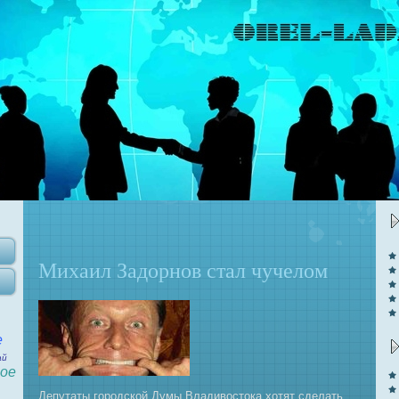
Михаил Задорнов стал чучелом
е
ай
ое
Депутаты городской Думы Владивостока хотят сделать