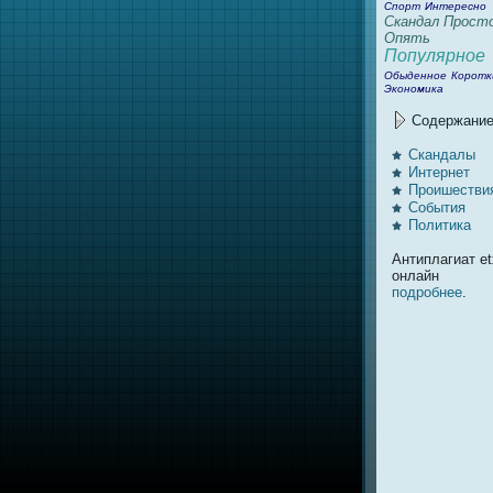
Спорт
Интересно
Скандал
Прост
Опять
Популярное
Обыденное
Коротк
Экономика
Содержани
Скандалы
Интернeт
Проишестви
События
Политика
Антиплагиат et
онлайн
подробнее
.