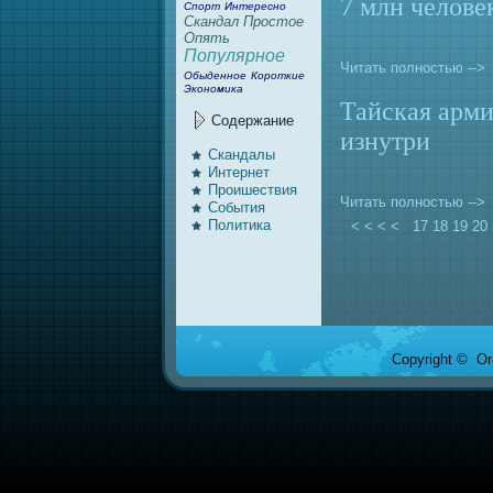
7 млн челове
Спорт
Интересно
Скандал
Простое
Опять
Популярное
Читать полностью -->
Обыденное
Короткие
Экономика
Тайская арми
Содержание
изнутри
Скандалы
Интернeт
Проишествия
Читать полностью -->
События
Политика
< < < <
17
18
19
20
Copyright © Ore