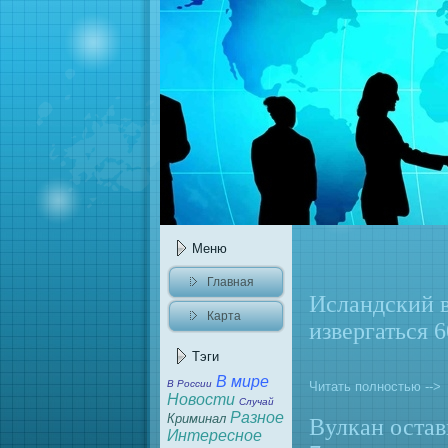
Меню
Главнaя
Исландский в
Карта
извергаться 6
caйта
Тэги
В мире
В России
Читать полностью -->
Новости
Случай
Разное
Криминaл
Вулкан остав
Интересное