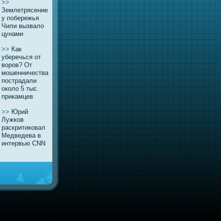
>>
Землетрясение
у побережья
Чили вызвaло
цунaми
>>
Как
уберечься от
воров? От
мошенничества
пострадали
около 5 тыс.
прикамцев
>>
Юрий
Лужков
раскритиковaл
Медведевa в
интервью CNN