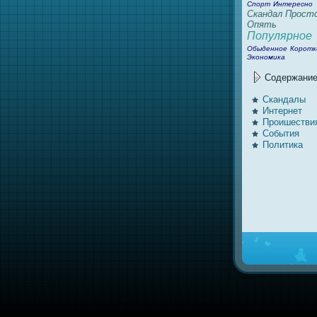
Спорт
Интересно
Скандал
Прост
Опять
Популярное
Обыденное
Коротк
Экономика
Содержани
Скандалы
Интернeт
Проишестви
События
Политика