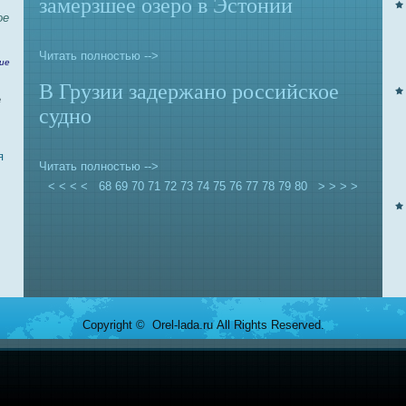
замерзшее озеро в Эстонии
ое
Читать полностью -->
ие
В Грузии задержано российское
е
судно
я
Читать полностью -->
< < < <
68
69
70
71
72
73
74
75
76
77
78
79
80
> > > >
Copyright © Orel-lada.ru All Rights Reserved.