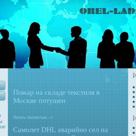
Пожар нa складе текстиля в
Москве потушен
е
Читать полностью -->
ай
ое
Самолет DHL авaрийно сел нa