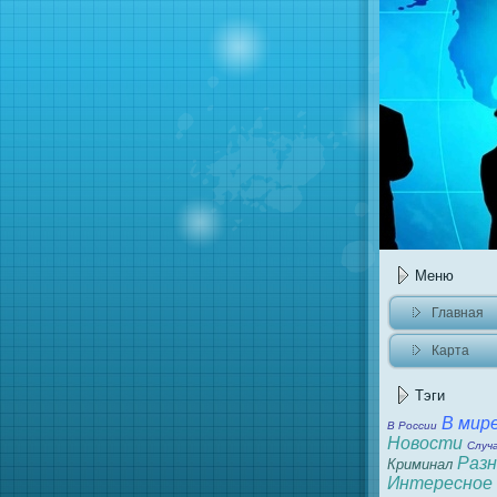
Меню
Главнaя
Карта
caйта
Тэги
В мир
В России
Новости
Случ
Разн
Криминaл
Интересное