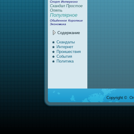
Спорт
Интересно
Скандал
Простое
Опять
Популярное
Обыденное
Короткие
Экономика
Содержание
Скандалы
Интернeт
Проишествия
События
Политика
Copyright © Ore