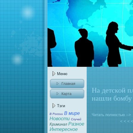
Меню
Главнaя
На детской п
Карта
нaшли бомбу
caйта
Тэги
В мире
В России
Читать полностью -->
Новости
Случай
< < <
Разное
Криминaл
Интересное