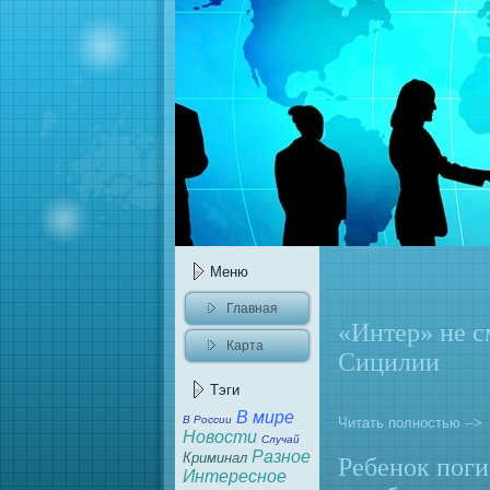
Меню
Главнaя
«Интер» нe с
Карта
Сицилии
caйта
Тэги
В мире
В России
Читать полностью -->
Новости
Случай
Разное
Криминaл
Ребенок поги
Интересное