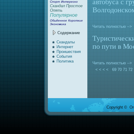
автобуca с г
Спорт
Интересно
Скандал
Простое
Волгодонско
Опять
Популярное
Обыденное
Короткие
Экономика
Читать полностью -->
Содержание
Туристически
Скандалы
по пути в Мо
Интернeт
Проишествия
События
Политика
Читать полностью -->
< < < <
69
70
71
72
Copyright © Ore