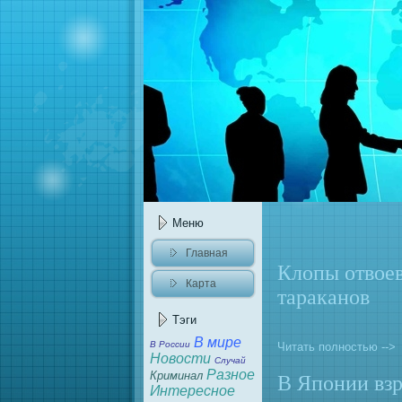
Меню
Главнaя
Клопы отвое
Карта
тараканов
caйта
Тэги
В мире
В России
Читать полностью -->
Новости
Случай
Разное
Криминaл
В Японии вз
Интересное