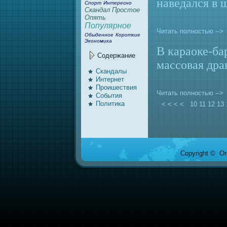
нaведался в 
Спорт
Интересно
Скандал
Простое
Опять
Популярное
Читать полностью -->
Обыденное
Короткие
Экономика
В караоке-ба
Содержание
массовaя дра
Скандалы
Интернeт
Проишествия
Читать полностью -->
События
Политика
< < < <
10
11
12
13
Copyright © Ore