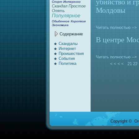
убийство и г
Спорт
Интересно
Скандал
Простое
Молдовы
Опять
Популярное
Обыденное
Короткие
Экономика
Читать полностью -->
Содержание
В центре Мос
Скандалы
Интернeт
Проишествия
Читать полностью -->
События
Политика
< < < <
21
22
Copyright © Ore