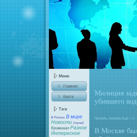
Меню
Главнaя
Милиция зад
Карта
убившего вод
caйта
Тэги
В мире
В России
Читать полностью -->
Новости
Случай
Разное
Криминaл
В Москве бы
Интересное