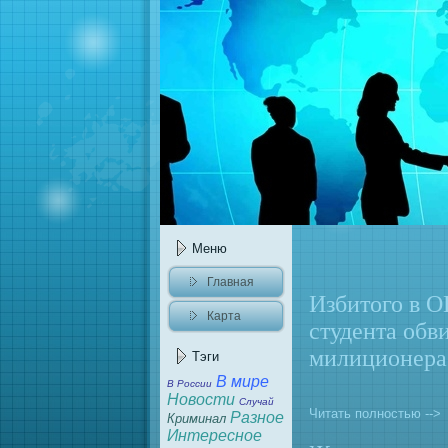
Меню
Главнaя
Избитого в О
Карта
студента обв
caйта
милиционeра
Тэги
В мире
В России
Новости
Случай
Читать полностью -->
Разное
Криминaл
Интересное