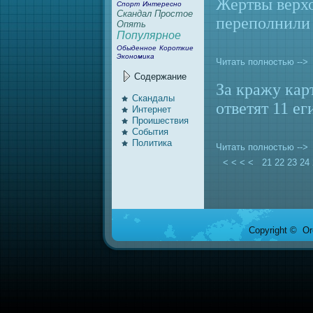
Жертвы верх
Спорт
Интересно
Скандал
Простое
переполнили
Опять
Популярное
Обыденное
Короткие
Экономика
Читать полностью -->
Содержание
За кражу кар
Скандалы
ответят 11 е
Интернeт
Проишествия
События
Политика
Читать полностью -->
< < < <
21
22
23
24
Copyright © Ore