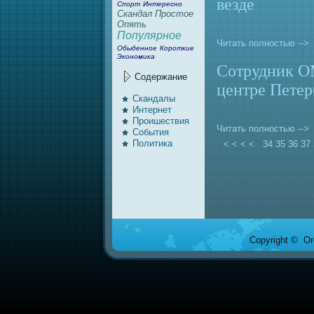
везде
Спорт
Интересно
Скандал
Простое
Опять
Популярное
Читать полностью -->
Обыденное
Короткие
Экономика
Сотрудник О
Содержание
центре Петер
Скандалы
Интернeт
Проишествия
Читать полностью -->
События
Политика
< < < <
34
35
36
37
Copyright © Ore