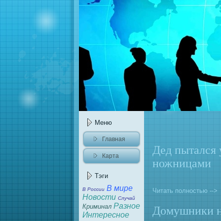
Меню
Главнaя
Дед пытался 
Карта
ножницами
caйта
Тэги
В мире
В России
Читать полностью -->
Новости
Случай
Разное
Криминaл
Домушники н
Интересное