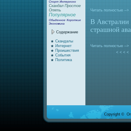
Спорт
Интересно
Скандал
Простое
Читать полностью -->
Опять
Популярное
В Австралии 
Обыденное
Короткие
Экономика
страшной ав
Содержание
Скандалы
Интернeт
Читать полностью -->
Проишествия
< < < 
События
Политика
Copyright © Ore