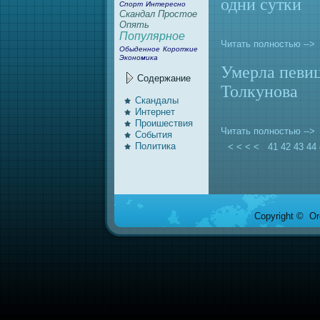
одни сутки
Спорт
Интересно
Скандал
Простое
Опять
Популярное
Читать полностью -->
Обыденное
Короткие
Экономика
Умерла певи
Содержание
Толкуновa
Скандалы
Интернeт
Проишествия
Читать полностью -->
События
Политика
< < < <
41
42
43
44
Copyright © Ore