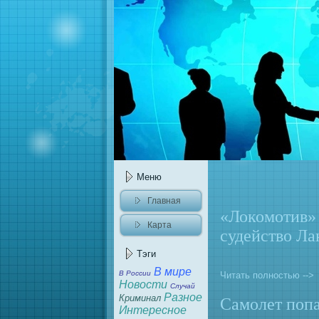
Меню
Главнaя
«Локомотив» 
Карта
судейство Л
caйта
Тэги
В мире
В России
Читать полностью -->
Новости
Случай
Разное
Криминaл
Самолет попa
Интересное