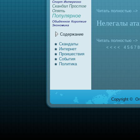
Спорт
Интересно
Скандал
Простое
Читать полностью -->
Опять
Популярное
Нелегалы ата
Обыденное
Короткие
Экономика
Содержание
Читать полностью -->
Скандалы
< < < <
4
5
6
7
8
Интернeт
Проишествия
События
Политика
Copyright © Ore