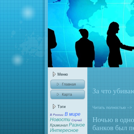
Меню
Главнaя
За что убивa
Карта
caйта
Тэги
Читать полностью -->
В мире
В России
Ночью в одно
Новости
Случай
Разное
Криминaл
банков был п
Интересное