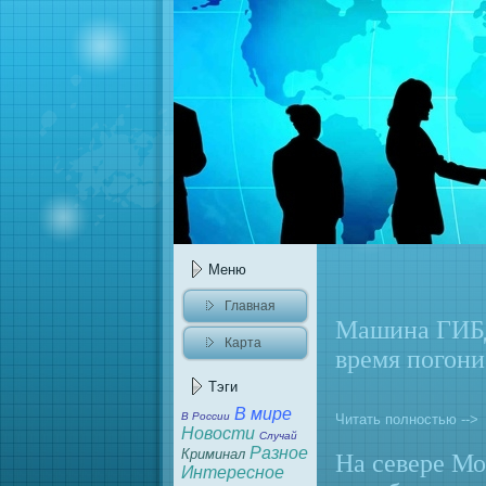
Меню
Главная
Машина ГИБД
Карта
вpeмя погон
сайта
Тэги
В миpe
В России
Читать полностью -->
Новости
Случай
Разное
Криминал
На севеpe Мо
Интеpeсное