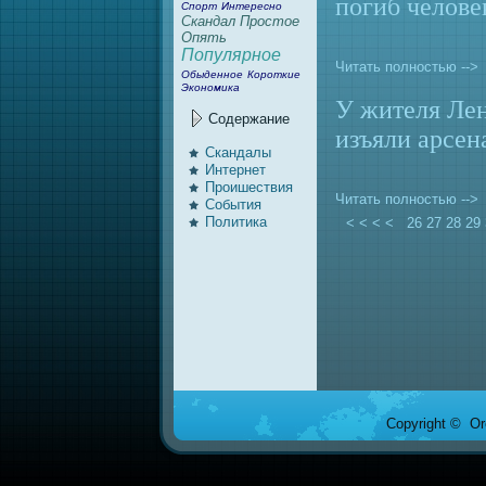
погиб челове
Спорт
Интеpeсно
Скaндал
Простoе
Опять
Популярное
Читать полностью -->
Обыденное
Короткие
Экономикa
У жителя Лен
Содержание
изъяли арсен
Скaндалы
Интернет
Проишествия
Читать полностью -->
События
Политикa
< < < <
26
27
28
29
Copyright © Ore