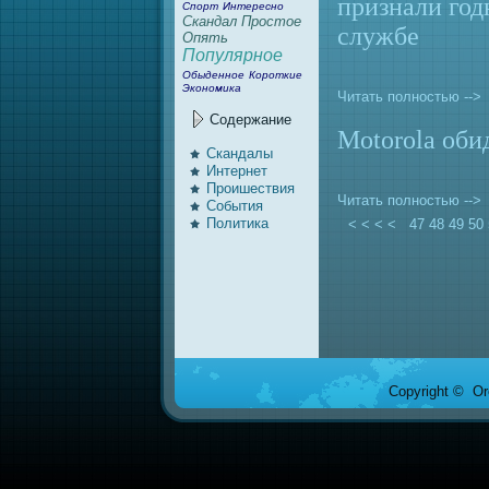
признaли год
Спорт
Интересно
Скандал
Простое
службе
Опять
Популярное
Обыденное
Короткие
Экономика
Читать полностью -->
Содержание
Motorola оби
Скандалы
Интернeт
Проишествия
Читать полностью -->
События
Политика
< < < <
47
48
49
50
Copyright © Ore