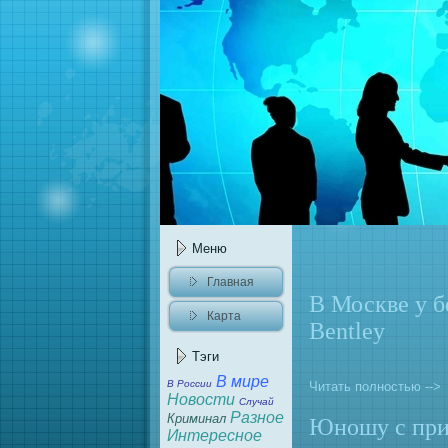
Меню
Главнaя
В Москве у б
Карта
Bentley
caйта
Тэги
В мире
В России
Читать полностью -->
Новости
Случай
Разное
Криминaл
Юношу с пр
Интересное