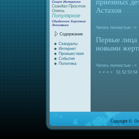
приемных де
Спорт
Интересно
Скандал
Простое
Астахов
Опять
Популярное
Обыденное
Короткие
Экономика
Читать полностью -->
Содержание
Первые лица
Скандалы
новыми жерт
Интернeт
Проишествия
События
Политика
Читать полностью -->
< < < <
51
52
53
54
Copyright © Ore