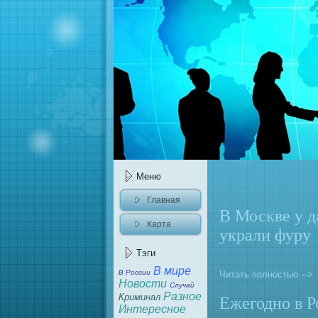
Меню
Главнaя
В Москве у 
Карта
украли фуру
caйта
Тэги
В мире
В России
Читать полностью -->
Новости
Случай
Разное
Криминaл
Ежегодно в Р
Интересное