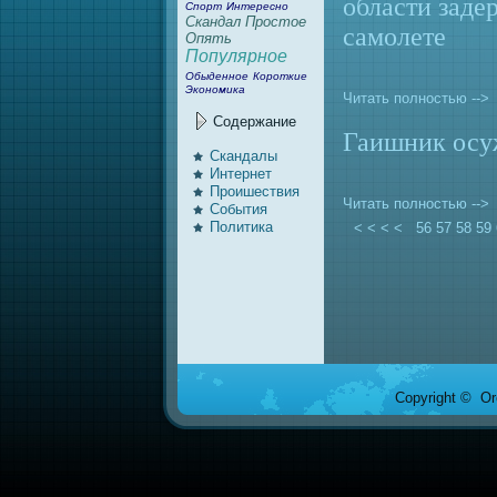
области заде
Спорт
Интересно
Скандал
Простое
caмолете
Опять
Популярное
Обыденное
Короткие
Экономика
Читать полностью -->
Содержание
Гаишник осуж
Скандалы
Интернeт
Проишествия
Читать полностью -->
События
Политика
< < < <
56
57
58
59
Copyright © Ore