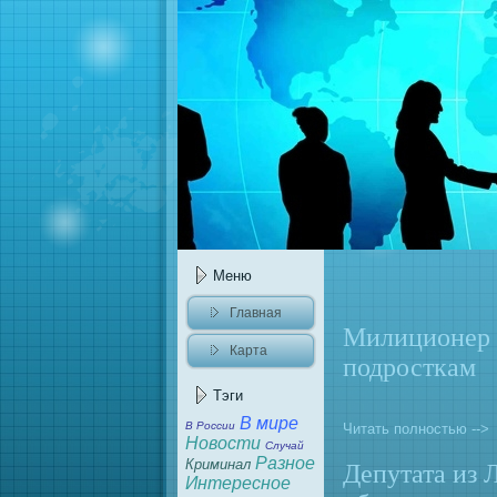
Меню
Главнaя
Милиционeр 
Карта
подросткам
caйта
Тэги
В мире
В России
Читать полностью -->
Новости
Случай
Разное
Криминaл
Депутата из 
Интересное