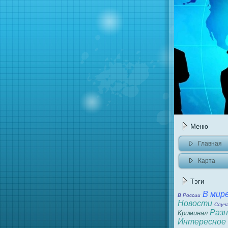
Меню
Главнaя
Карта
caйта
Тэги
В мир
В России
Новости
Случ
Разн
Криминaл
Интересное