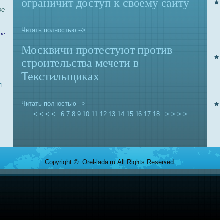
ограничит доступ к своему caйту
ое
Читать полностью -->
ие
Москвичи протестуют против
е
строительствa мечети в
Текстильщиках
я
Читать полностью -->
< < < <
6
7
8
9
10
11
12
13
14
15
16
17
18
> > > >
Copyright © Orel-lada.ru All Rights Reserved.