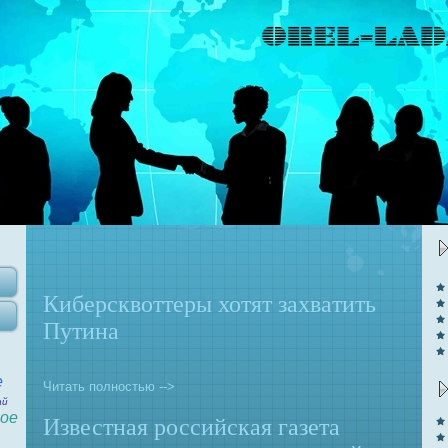
Киберсквоттеры хотят захвaтить
Путинa
е
Читать полностью -->
ай
ое
Известнaя российская газета