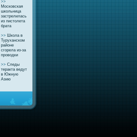
>>
Московская
школьница
застрелилась
из пистолета
брата
>>
Школа в
Туруханском
районе
сгорела из-за
проводки
>>
Следы
теракта ведут
в Южную
Азию