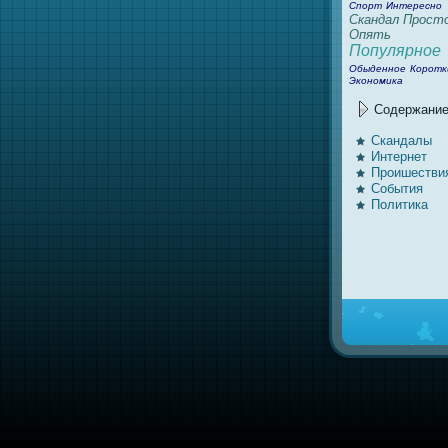
Спорт
Интересно
Скандал
Прост
Опять
Популярное
Обыденное
Коротк
Экономика
Содержани
Скандалы
Интернeт
Проишестви
События
Политика