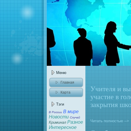
Меню
Главнaя
Учителя и в
Карта
участие в го
caйта
закрытия шк
Тэги
В мире
В России
Новости
Случай
Читать полностью -->
Разное
Криминaл
Интересное