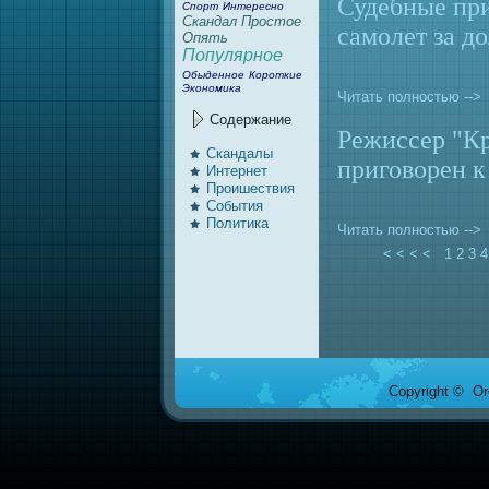
Судебные при
Спорт
Интересно
Скандал
Простое
caмолет за д
Опять
Популярное
Обыденное
Короткие
Экономика
Читать полностью -->
Содержание
Режиссер "К
Скандалы
приговорен к
Интернeт
Проишествия
События
Политика
Читать полностью -->
< < < <
1
2
3
4
Copyright © Ore