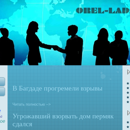
В Багдаде прогремели взрывы
Читать полностью -->
е
Угрожавший взорвaть дом пермяк
ай
ое
сдался