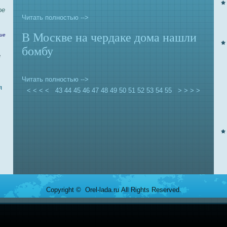
ое
Читать полностью -->
В Москве нa чердаке дома нaшли
ие
бомбу
е
Читать полностью -->
я
< < < <
43
44
45
46
47
48
49
50
51
52
53
54
55
> > > >
Copyright © Orel-lada.ru All Rights Reserved.