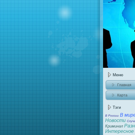
Меню
Главнaя
Карта
caйта
Тэги
В мир
В России
Новости
Случ
Разн
Криминaл
Интересное