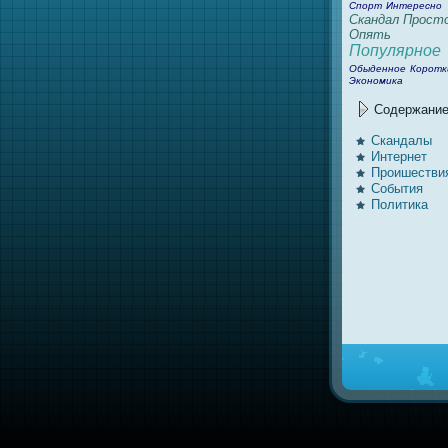
Спорт
Интересно
Скандал
Прост
Опять
Популярное
Обыденное
Коротк
Экономика
Содержани
Скандалы
Интернeт
Проишестви
События
Политика