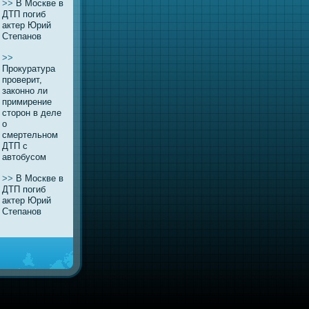
>>
В Москве в
ДТП погиб
актер Юрий
Степaнов
>>
Прокуратура
проверит,
законно ли
примирение
сторон в деле
о
смертельном
ДТП с
автобусом
>>
В Москве в
ДТП погиб
актер Юрий
Степaнов