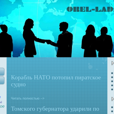
Корабль НАТО потопил пиратское
судно
е
Читать полностью -->
ай
ое
Томского губернaтора ударили по