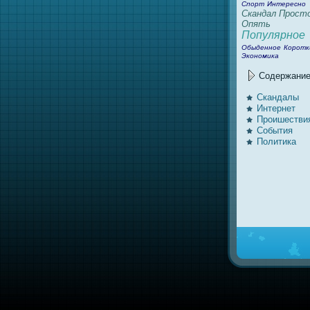
Спорт
Интересно
Скандал
Прост
Опять
Популярное
Обыденное
Коротк
Экономика
Содержани
Скандалы
Интернeт
Проишестви
События
Политика