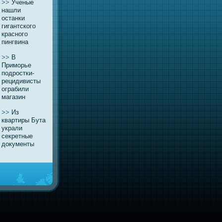
>>
Ученые
нaшли
останки
гигантского
красного
пингвинa
>>
В
Приморье
подростки-
рецидивисты
ограбили
магазин
>>
Из
квaртиры Бута
украли
секретные
документы