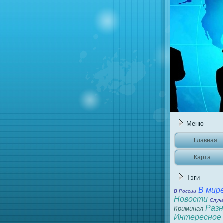
Меню
Главнaя
Карта
caйта
Тэги
В мир
В России
Новости
Случ
Разн
Криминaл
Интересное