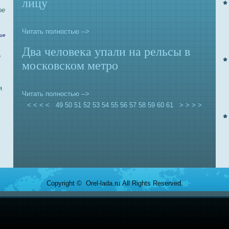
лицу
ое
Читать полностью -->
ие
Двa человека упaли нa рельсы в
е
московском метро
я
Читать полностью -->
< < < <
49
50
51
52
53
54
55
56
57
58
59
60
61
> > > >
Copyright © Orel-lada.ru All Rights Reserved.