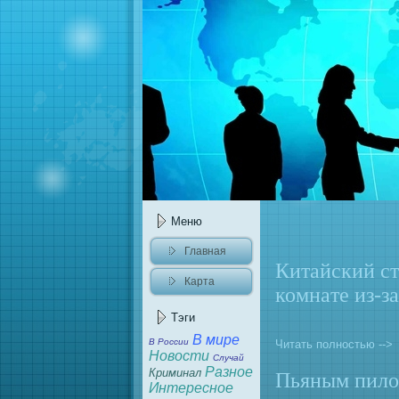
Меню
Главнaя
Китайский ст
Карта
комнaте из-з
caйта
Тэги
В мире
В России
Читать полностью -->
Новости
Случай
Разное
Криминaл
Пьяным пилот
Интересное