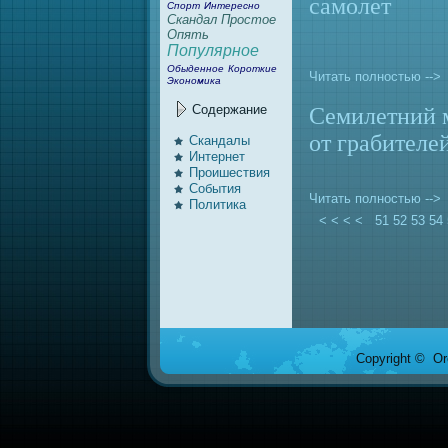
caмолет
Спорт
Интересно
Скандал
Простое
Опять
Популярное
Обыденное
Короткие
Читать полностью -->
Экономика
Содержание
Семилетний 
от грабителе
Скандалы
Интернeт
Проишествия
События
Читать полностью -->
Политика
< < < <
51
52
53
54
Copyright © Ore