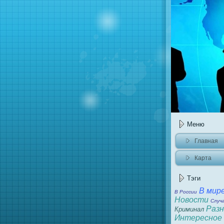
Меню
Главнaя
Карта
caйта
Тэги
В мир
В России
Новости
Случ
Разн
Криминaл
Интересное