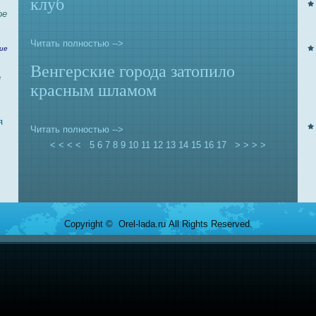
клуб
ое
Читать полностью -->
ие
Венгерские города затопило
е
красным шламом
я
Читать полностью -->
< < < <
5
6
7
8
9
10
11
12
13
14
15
16
17
> > > >
Copyright © Orel-lada.ru All Rights Reserved.