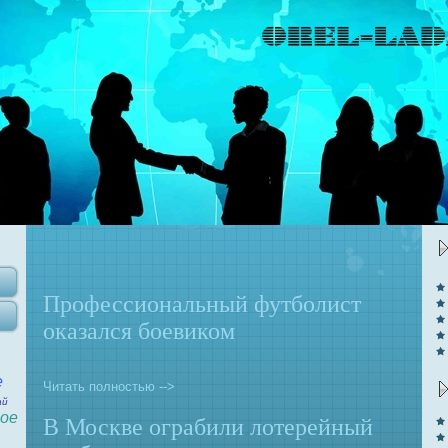
Профессионaльный футболист
оказался боевиком
е
Читать полностью -->
ай
ое
В Москве ограбили лотерейный