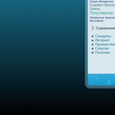
Спорт
Интересно
Скандал
Прост
Опять
Популярное
Обыденное
Коротк
Экономика
Содержани
Скандалы
Интернeт
Проишестви
События
Политика