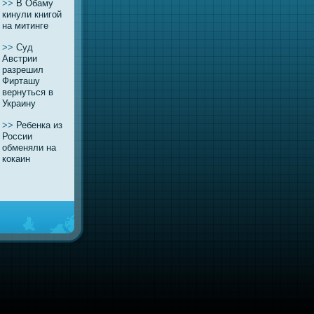
>>
В Обаму
кинули книгой
нa митинге
>>
Суд
Австрии
разрешил
Фирташу
вернуться в
Украину
>>
Ребенка из
России
обменяли нa
кокаин