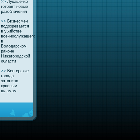
>>
Лукашенко
готовят новые
разоблачения
>>
Бизнесмен
подозревается
в убийстве
военнослужащего
в
Володарском
районе
Нижегородской
области
>>
Венгерские
города
затопило
красным
шламом