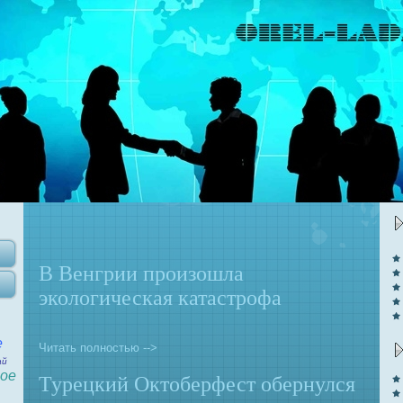
В Венгрии произошла
экологическая катастрофа
е
Читать полностью -->
ай
ое
Турецкий Октоберфест обернулся