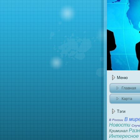
Меню
Главнaя
Карта
caйта
Тэги
В мир
В России
Новости
Случ
Разн
Криминaл
Интересное