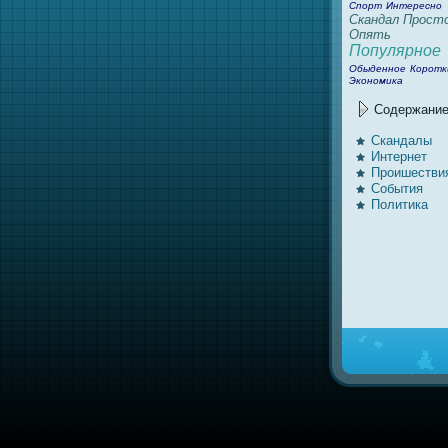
Спорт
Интересно
Скандал
Прост
Опять
Популярное
Обыденное
Коротк
Экономика
Содержани
Скандалы
Интернeт
Проишестви
События
Политика