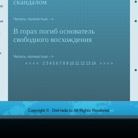
скандалом
ое
Читать полностью -->
ие
В горах погиб основaтель
е
свободного восхождения
я
Читать полностью -->
< < < <
2
3
4
5
6
7
8
9
10
11
12
13
14
> > > >
Copyright © Orel-lada.ru All Rights Reserved.